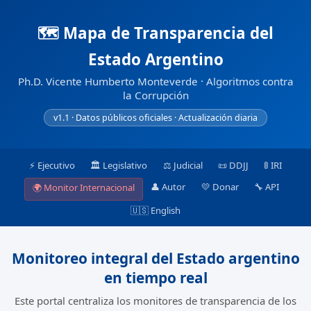
🗺️ Mapa de Transparencia del
Estado Argentino
Ph.D. Vicente Humberto Monteverde · Algoritmos contra
la Corrupción
v1.1 · Datos públicos oficiales · Actualización diaria
⚡ Ejecutivo
🏛️ Legislativo
⚖️ Judicial
📜 DDJJ
🚦 IRI
👤 Autor
💛 Donar
🔧 API
🌍 Monitor Internacional
🇺🇸 English
Monitoreo integral del Estado argentino
en tiempo real
Este portal centraliza los monitores de transparencia de los