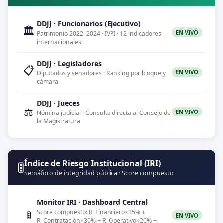
DDJJ · Funcionarios (Ejecutivo)
🏛️
EN VIVO
Patrimonio 2022–2024 · IVPI · 12 indicadores
internacionales
DDJJ · Legisladores
📋
EN VIVO
Diputados y senadores · Ranking por bloque y
cámara
DDJJ · Jueces
⚖️
EN VIVO
Nómina judicial · Consulta directa al Consejo de
la Magistratura
🚦
Índice de Riesgo Institucional (IRI)
Semáforo de integridad pública · Score compuesto
Monitor IRI · Dashboard Central
Score compuesto: R_Financiero×35% +
🚦
EN VIVO
R_Contratación×30% + R_Operativo×20% +