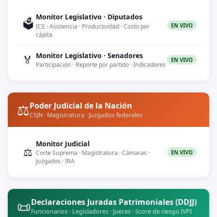
Monitor Legislativo · Diputados
🗳️
EN VIVO
ICE · Asistencia · Productividad · Costo per
cápita
Monitor Legislativo · Senadores
🏅
EN VIVO
Participación · Reporte por partido · Indicadores
⚖️
Poder Judicial de la Nación
CSJN · Magistratura · Juzgados federales
Monitor Judicial
⚖️
EN VIVO
Corte Suprema · Magistratura · Cámaras ·
Juzgados · IRA
📜
Declaraciones Juradas Patrimoniales (DDJJ)
Funcionarios · Legisladores · Jueces · Score de riesgo IVPI