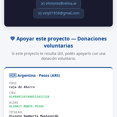
✉️ vhmonte@retina.ar
✉️ viny01958@gmail.com
💛 Apoyar este proyecto — Donaciones
voluntarias
Si este proyecto te resulta útil, podés apoyarlo con una
donación voluntaria.
🇦🇷 Argentina · Pesos (ARS)
TIPO
Caja de Ahorro
CBU
0140005203400552652310
ALIAS
ALGORIT.MONTE.PESOS
TITULAR
Vicente Humberto Monteverde