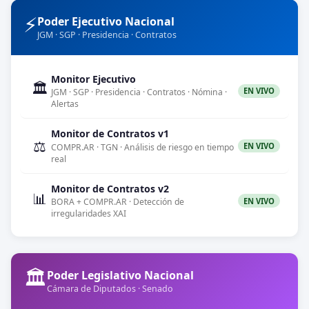
⚡
Poder Ejecutivo Nacional
JGM · SGP · Presidencia · Contratos
Monitor Ejecutivo
🏛️
EN VIVO
JGM · SGP · Presidencia · Contratos · Nómina ·
Alertas
Monitor de Contratos v1
⚖️
EN VIVO
COMPR.AR · TGN · Análisis de riesgo en tiempo
real
Monitor de Contratos v2
📊
EN VIVO
BORA + COMPR.AR · Detección de
irregularidades XAI
🏛️
Poder Legislativo Nacional
Cámara de Diputados · Senado