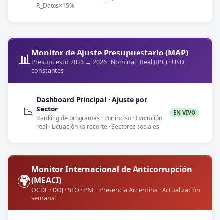
R_Datos×15%
Monitor de Ajuste Presupuestario (MAP)
📊
Presupuesto 2023 → 2026 · Nominal · Real (IPC) · USD
constantes
Dashboard Principal · Ajuste por
Sector
📉
EN VIVO
Ranking de programas · Por inciso · Evolución
real · Licuación vs recorte · Sectores sociales
Monitor Internacional de Anticorrupción
🌍
(MEACI)
OCDE · DOJ · SFO · PNF · Presencia Argentina · Actualización
semanal