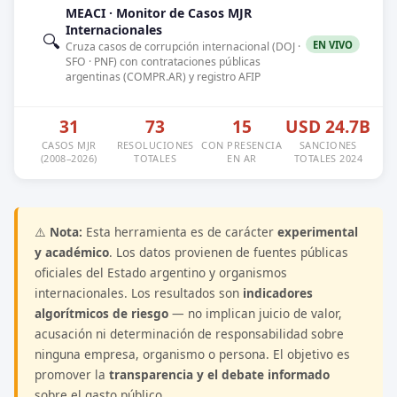
MEACI · Monitor de Casos MJR
Internacionales
🔍
EN VIVO
Cruza casos de corrupción internacional (DOJ ·
SFO · PNF) con contrataciones públicas
argentinas (COMPR.AR) y registro AFIP
31
73
15
USD 24.7B
CASOS MJR
RESOLUCIONES
CON PRESENCIA
SANCIONES
(2008–2026)
TOTALES
EN AR
TOTALES 2024
⚠️
Nota:
Esta herramienta es de carácter
experimental
y académico
. Los datos provienen de fuentes públicas
oficiales del Estado argentino y organismos
internacionales. Los resultados son
indicadores
algorítmicos de riesgo
— no implican juicio de valor,
acusación ni determinación de responsabilidad sobre
ninguna empresa, organismo o persona. El objetivo es
promover la
transparencia y el debate informado
sobre el gasto público.